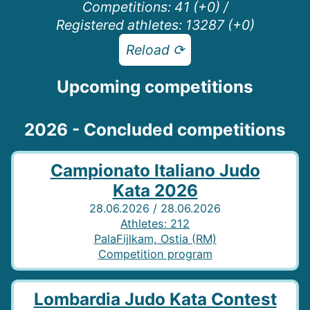
Competitions
:
41
(+
0
)
/
Registered athletes
:
13287
(+
0
)
Reload ⟳
Upcoming competitions
2026 - Concluded competitions
Campionato Italiano Judo
Kata 2026
28.06.2026 / 28.06.2026
Athletes
:
212
PalaFijlkam, Ostia (RM)
Competition program
Lombardia Judo Kata Contest